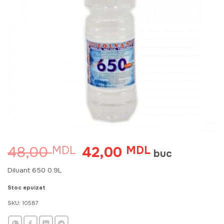
48,00
42,00
MDL
Prețul
MDL
Prețul
buc
inițial
curent
a
este:
Diluant 650 0.9L
fost:
42,00 MDL.
48,00 MDL.
Stoc epuizat
SKU:
10587