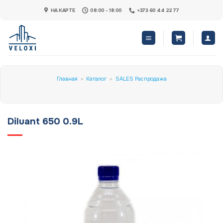
Skip
НА КАРТЕ
08:00 - 18:00
+373 60 44 22 77
to
content
Главная
»
Каталог
»
SALES Распродажа
Diluant 650 0.9L