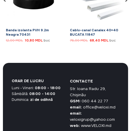
Banda izolanta PVH 9.2m
Cablu-canal Canalex 40×40
Neagra 70431
BUCATA 11847
Prețul
Prețul
Prețul
Prețul
12,00
MDL
10,80
MDL
buc
76,00
MDL
68,40
MDL
buc
inițial
curent
inițial
curent
a
este:
a
este:
fost:
10,80 MDL.
fost:
68,40 MDL.
12,00 MDL.
76,00 MDL.
ORAR DE LUCRU
CONTACTE
Luni - Vineri:
08:00 - 18:00
Str. Ioana Radu 29,
Sâmbătă:
08:00 - 14:00
Chișinău
Duminica:
zi de odihnă
GSM:
060 44 22 77
email:
office@veloxi.md
email:
veloxigrup@yahoo.com
web:
www.VELOXI.md