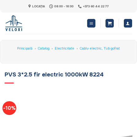
Skip
LOCAȚIA
08:00 - 18:00
+373 60 44 22 77
to
content
Principală
»
Catalog
»
Electricitate
»
Cablu electric, Tub gofrat
PVS 3*2.5 fir electric 1000kW 8224
-10%