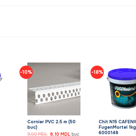
-10%
-18%
+
+
Cornier PVC 2.5 m (50
Chit N15 CAFENI
buc)
FugenMortel 1kg
6000148
Prețul
Prețul
9,00
MDL
8,10
MDL
buc