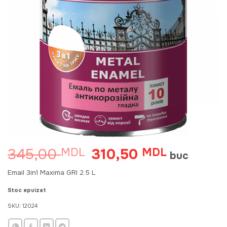
345,00
310,50
MDL
Prețul
MDL
Prețul
buc
inițial
curent
a
este:
Email 3in1 Maxima GRI 2.5 L
fost:
310,50 MDL
345,00 MDL.
Stoc epuizat
SKU:
12024