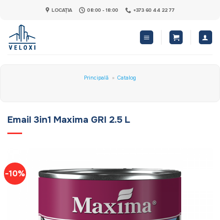
Skip
LOCAȚIA
08:00 - 18:00
+373 60 44 22 77
to
content
Principală
»
Catalog
Email 3in1 Maxima GRI 2.5 L
-10%