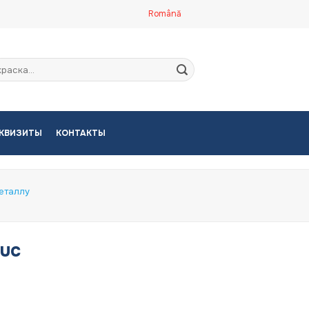
Română
кать:
КВИЗИТЫ
КОНТАКТЫ
еталлу
buc