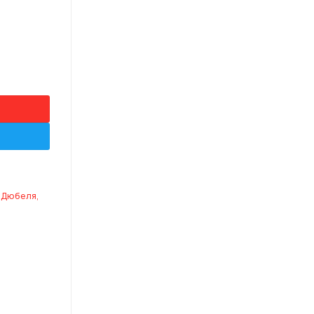
 buc
,
Дюбеля,