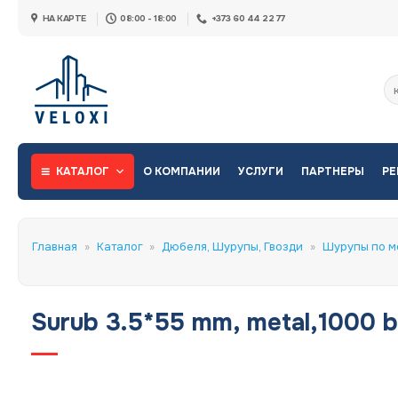
Skip
НА КАРТЕ
08:00 - 18:00
+373 60 44 22 77
to
content
Ис
КАТАЛОГ
О КОМПАНИИ
УСЛУГИ
ПАРТНЕРЫ
РЕ
Главная
»
Каталог
»
Дюбеля, Шурупы, Гвозди
»
Шурупы по м
Surub 3.5*55 mm, metal,1000 