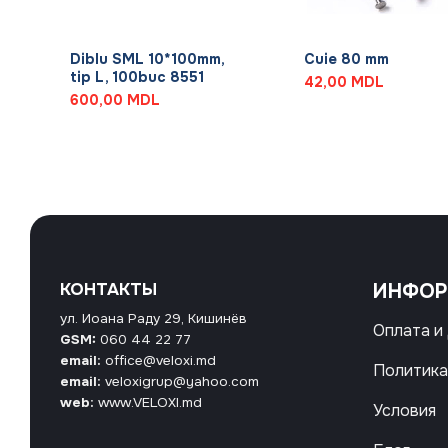
+
+
Diblu SML 10*100mm,
Cuie 80 mm
tip L, 100buc 8551
42,00
MDL
600,00
MDL
КОНТАКТЫ
ИНФО
ул. Иоана Раду 29, Кишинёв
Оплата и
GSM:
060 44 22 77
email:
office@veloxi.md
Политика
email:
veloxigrup@yahoo.com
web:
www.VELOXI.md
Условия