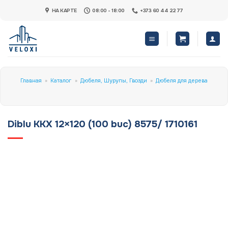
Skip
НА КАРТЕ
08:00 - 18:00
+373 60 44 22 77
to
content
Главная
»
Каталог
»
Дюбеля, Шурупы, Гвозди
»
Дюбеля для дерева
Diblu KKX 12×120 (100 buc) 8575/ 1710161