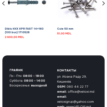
Diblu KKX KPR FAST 14×160
Cuie 50 mm
(100 buc) 1710528
51,00
MDL
2 600,00
MDL
ГРАФИК
КОНТАКТЫ
Пн - Птн:
08:00 - 18:00
ул. Иоана Раду 29,
Суббота:
08:00 - 14:00
Кишинёв
Воскресенье:
выходной
GSM:
060 44 22 77
email:
office@veloxi.md
email:
veloxigrup@yahoo.com
web:
www.VELOXI.md