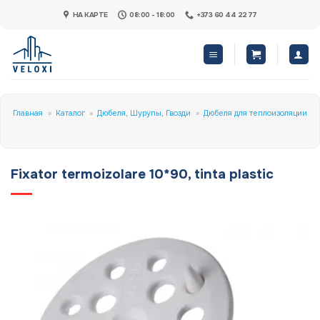
Skip
НА КАРТЕ
08:00 - 18:00
+373 60 44 22 77
to
content
Главная
»
Каталог
»
Дюбеля, Шурупы, Гвозди
»
Дюбеля для теплоизоляции
Fixator termoizolare 10*90, tinta plastic