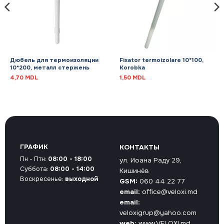
Дюбель для термоизоляции
Fixator termoizolare 10*100,
10*200, металл стержень
Korobka
4,70
MDL
1,50
MDL
ГРАФИК
КОНТАКТЫ
Пн - Птн:
08:00 - 18:00
ул. Иоана Раду 29,
Суббота:
08:00 - 14:00
Кишинёв
Воскресенье:
выходной
GSM:
060 44 22 77
email:
office@veloxi.md
email:
veloxigrup@yahoo.com
web:
www.VELOXI.md