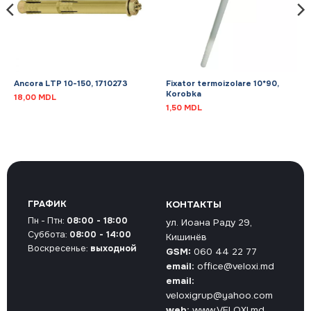
Ancora LTP 10-150, 1710273
Fixator termoizolare 10*90,
Korobka
18,00
MDL
1,50
MDL
ГРАФИК
КОНТАКТЫ
Пн - Птн:
08:00 - 18:00
ул. Иоана Раду 29,
Суббота:
08:00 - 14:00
Кишинёв
Воскресенье:
выходной
GSM:
060 44 22 77
email:
office@veloxi.md
email:
veloxigrup@yahoo.com
web:
www.VELOXI.md