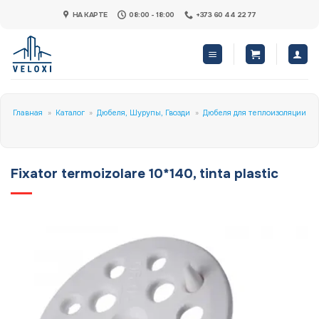
Skip
НА КАРТЕ
08:00 - 18:00
+373 60 44 22 77
to
content
Главная
»
Каталог
»
Дюбеля, Шурупы, Гвозди
»
Дюбеля для теплоизоляции
Fixator termoizolare 10*140, tinta plastic