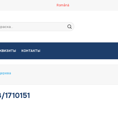
Română
кать:
КВИЗИТЫ
КОНТАКТЫ
дерева
3/1710151