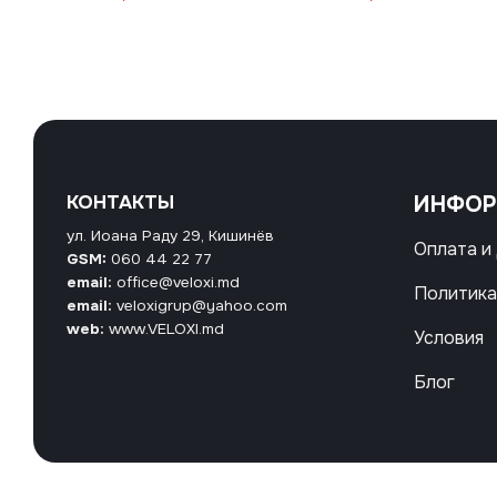
КОНТАКТЫ
ИНФО
ул. Иоана Раду 29, Кишинёв
Оплата и
GSM:
060 44 22 77
email:
office@veloxi.md
Политика
email:
veloxigrup@yahoo.com
web:
www.VELOXI.md
Условия
Блог