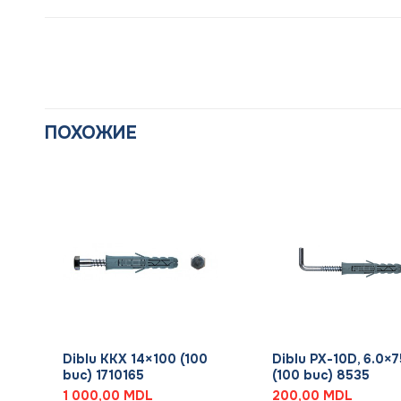
ПОХОЖИЕ
+
+
Diblu KKX 14×100 (100
Diblu PX-10D, 6.0×7
buc) 1710165
(100 buc) 8535
1 000,00
MDL
200,00
MDL