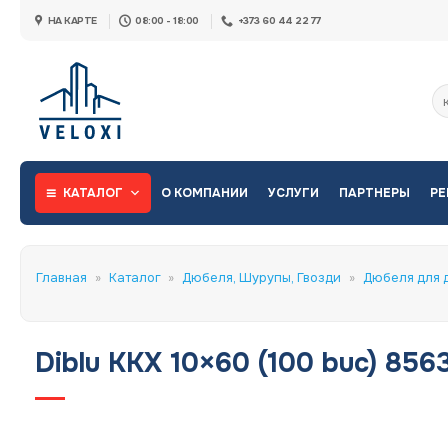
Skip
НА КАРТЕ
08:00 - 18:00
+373 60 44 22 77
to
content
Ис
КАТАЛОГ
О КОМПАНИИ
УСЛУГИ
ПАРТНЕРЫ
РЕ
Главная
»
Каталог
»
Дюбеля, Шурупы, Гвозди
»
Дюбеля для 
Diblu KKX 10×60 (100 buc) 856