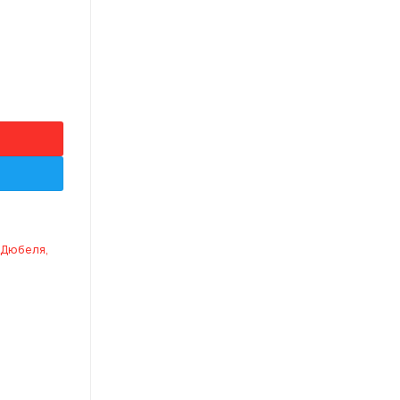
63/1710151
Дюбеля,