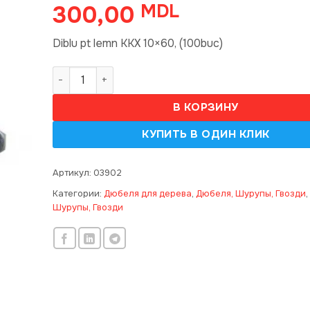
300,00
MDL
Diblu pt lemn KKX 10×60, (100buc)
Количество товара Diblu KKX 10x60 (100 buc) 85
В КОРЗИНУ
Артикул:
03902
Категории:
Дюбеля для дерева
,
Дюбеля, Шурупы, Гвозди
,
Шурупы, Гвозди