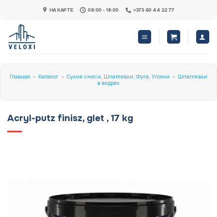
Skip
НА КАРТЕ
08:00 - 18:00
+373 60 44 22 77
to
content
Главная
»
Каталог
»
Сухие смеси, Шпатлевки, Фуга, Уголки
»
Шпатлевки
в ведрах
Acryl-putz finisz, glet , 17 kg