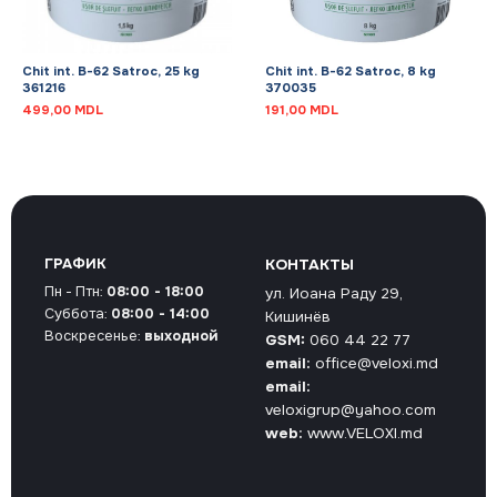
Chit int. B-62 Satroc, 25 kg
Chit int. B-62 Satroc, 8 kg
361216
370035
499,00
MDL
191,00
MDL
ГРАФИК
КОНТАКТЫ
Пн - Птн:
08:00 - 18:00
ул. Иоана Раду 29,
Суббота:
08:00 - 14:00
Кишинёв
Воскресенье:
выходной
GSM:
060 44 22 77
email:
office@veloxi.md
email:
veloxigrup@yahoo.com
web:
www.VELOXI.md