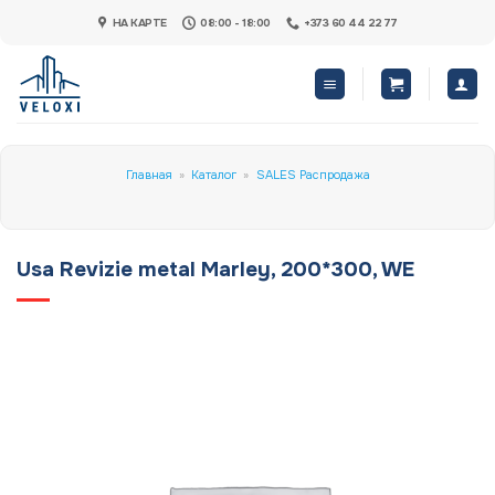
Skip
НА КАРТЕ
08:00 - 18:00
+373 60 44 22 77
to
content
Главная
»
Каталог
»
SALES Распродажа
Usa Revizie metal Marley, 200*300, WE