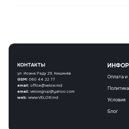
КОНТАКТЫ
ИНФО
ул. Иоана Раду 29, Кишинёв
Оплата и
GSM:
060 44 22 77
email:
office@veloxi.md
Политика
email:
veloxigrup@yahoo.com
web:
www.VELOXI.md
Условия
Блог