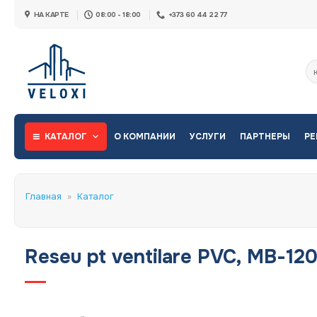
Skip
НА КАРТЕ
08:00 - 18:00
+373 60 44 22 77
to
content
Ис
КАТАЛОГ
О КОМПАНИИ
УСЛУГИ
ПАРТНЕРЫ
РЕ
Главная
»
Каталог
Reseu pt ventilare PVC, MB-120