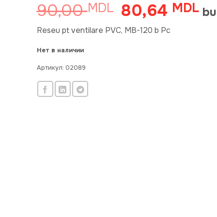
90,00
80,64
MDL
Первоначальная
MDL
Те
bu
цена
цен
составляла
80
Reseu pt ventilare PVC, MB-120 b Pc
90,00 MDL.
Нет в наличии
Артикул:
02089