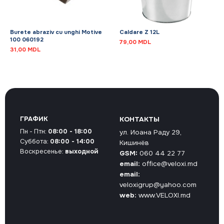
Burete abraziv cu unghi Motive
Caldare Z 12L
100 060192
79,00
MDL
31,00
MDL
ГРАФИК
КОНТАКТЫ
Пн - Птн:
08:00 - 18:00
ул. Иоана Раду 29,
Суббота:
08:00 - 14:00
Кишинёв
Воскресенье:
выходной
GSM:
060 44 22 77
email:
office@veloxi.md
email:
veloxigrup@yahoo.com
web:
www.VELOXI.md