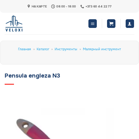
Skip
НА КАРТЕ
08:00 - 18:00
+373 60 44 22 77
to
content
Главная
»
Каталог
»
Инструменты
»
Малярный инструмент
Pensula engleza N3