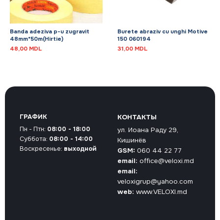
Banda adeziva p-u zugravit
Burete abraziv cu unghi Motive
48mm*50m(Hirtie)
150 060194
48,00
MDL
31,00
MDL
ГРАФИК
КОНТАКТЫ
Пн - Птн:
08:00 - 18:00
ул. Иоана Раду 29,
Суббота:
08:00 - 14:00
Кишинёв
Воскресенье:
выходной
GSM:
060 44 22 77
email:
office@veloxi.md
email:
veloxigrup@yahoo.com
web:
www.VELOXI.md