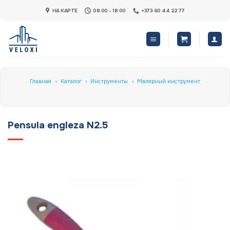
Skip
НА КАРТЕ
08:00 - 18:00
+373 60 44 22 77
to
content
Главная
»
Каталог
»
Инструменты
»
Малярный инструмент
Pensula engleza N2.5