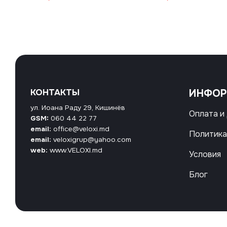
КОНТАКТЫ
ИНФО
ул. Иоана Раду 29, Кишинёв
Оплата и
GSM:
060 44 22 77
email:
office@veloxi.md
Политика
email:
veloxigrup@yahoo.com
web:
www.VELOXI.md
Условия
Блог