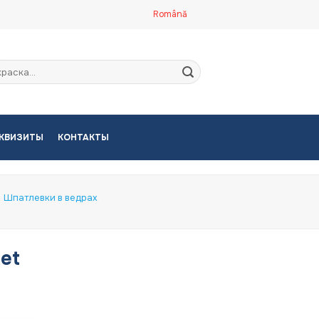
Română
кать:
КВИЗИТЫ
КОНТАКТЫ
Шпатлевки в ведрах
let