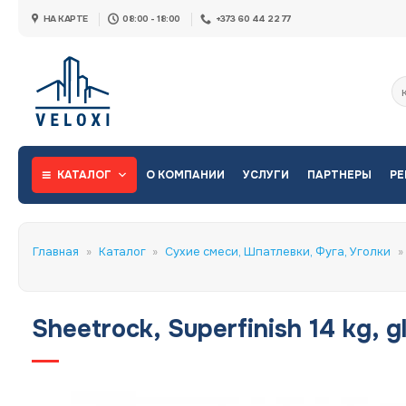
Skip
НА КАРТЕ
08:00 - 18:00
+373 60 44 22 77
to
content
Ис
КАТАЛОГ
О КОМПАНИИ
УСЛУГИ
ПАРТНЕРЫ
РЕ
Главная
»
Каталог
»
Сухие смеси, Шпатлевки, Фуга, Уголки
»
Sheetrock, Superfinish 14 kg, g