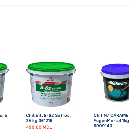
+
+
c, 5
Chit int. B-62 Satroc,
Chit N7 CARAME
25 kg 361216
FugenMortel 1kg
6000140
499,00
MDL