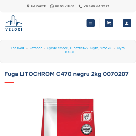
Skip
НА КАРТЕ
08:00 - 18:00
+373 60 44 22 77
to
content
Главная
»
Каталог
»
Сухие смеси, Шпатлевки, Фуга, Уголки
»
Фуга
LITOKOL
Fuga LITOCHROM C470 negru 2kg 0070207