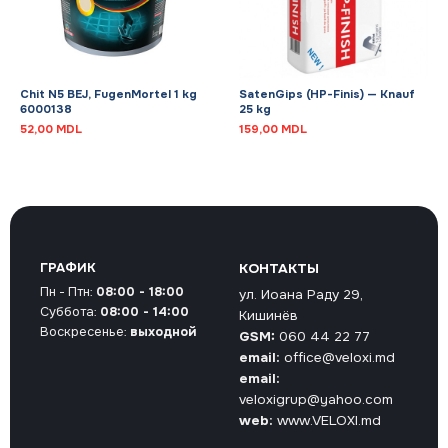
Chit N5 BEJ, FugenMortel 1 kg
SatenGips (HP-Finis) — Knauf
6000138
25 kg
52,00
MDL
159,00
MDL
ГРАФИК
КОНТАКТЫ
Пн - Птн:
08:00 - 18:00
ул. Иоана Раду 29,
Суббота:
08:00 - 14:00
Кишинёв
Воскресенье:
выходной
GSM:
060 44 22 77
email:
office@veloxi.md
email:
veloxigrup@yahoo.com
web:
www.VELOXI.md