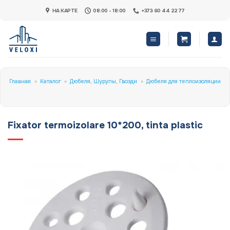
Skip
НА КАРТЕ
08:00 - 18:00
+373 60 44 22 77
to
content
Главная
»
Каталог
»
Дюбеля, Шурупы, Гвозди
»
Дюбеля для теплоизоляции
Fixator termoizolare 10*200, tinta plastic