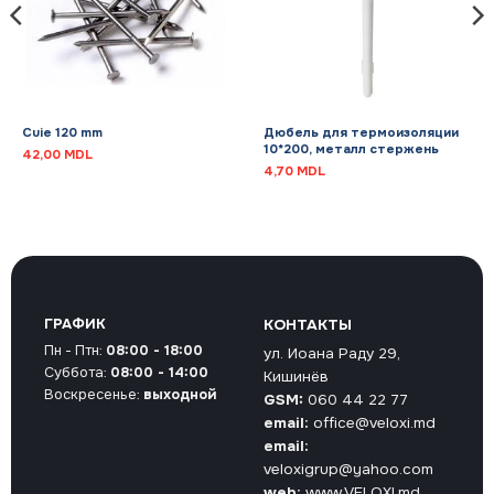
Cuie 120 mm
Дюбель для термоизоляции
10*200, металл стержень
42,00
MDL
4,70
MDL
ГРАФИК
КОНТАКТЫ
Пн - Птн:
08:00 - 18:00
ул. Иоана Раду 29,
Суббота:
08:00 - 14:00
Кишинёв
Воскресенье:
выходной
GSM:
060 44 22 77
email:
office@veloxi.md
email:
veloxigrup@yahoo.com
web:
www.VELOXI.md