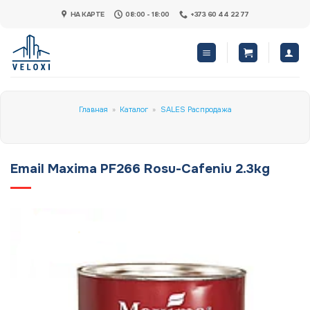
Skip
НА КАРТЕ
08:00 - 18:00
+373 60 44 22 77
to
content
Главная
»
Каталог
»
SALES Распродажа
Email Maxima PF266 Rosu-Cafeniu 2.3kg