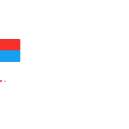
estre, 150m, alb,E 131307
нты