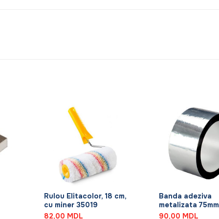
+
+
Rulou Elitacolor, 18 cm,
Banda adeziva
cu miner 35019
metalizata 75m
82,00
MDL
90,00
MDL