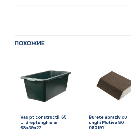
ПОХОЖИЕ
+
+
5
Vas pt constructii, 65
Burete abraziv cu
L, dreptunghiular
unghi Motive 80
68x39x27
060191