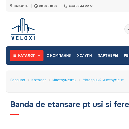
Skip
НА КАРТЕ
08:00 - 18:00
+373 60 44 22 77
to
content
Ис
КАТАЛОГ
О КОМПАНИИ
УСЛУГИ
ПАРТНЕРЫ
РЕ
Главная
»
Каталог
»
Инструменты
»
Малярный инструмент
Banda de etansare pt usi si fer