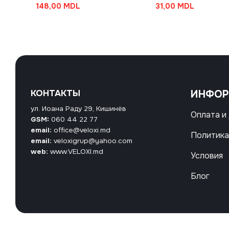
148,00
MDL
31,00
MDL
КОНТАКТЫ
ИНФО
ул. Иоана Раду 29, Кишинёв
Оплата и
GSM:
060 44 22 77
email:
office@veloxi.md
Политика
email:
veloxigrup@yahoo.com
web:
www.VELOXI.md
Условия
Блог