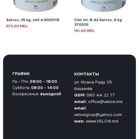
Satroc, 25 kg, chit A 6000118
Chit int. B-62 Satroc, 8 kg
370035
573,00
MDL
191,00
MDL
ГРАФИК
КОНТАКТЫ
Пн - Птн:
08:00 - 18:00
ул. Иоана Раду 29,
Суббота:
08:00 - 14:00
Кишинёв
Воскресенье:
выходной
GSM:
060 44 22 77
email:
office@veloxi.md
email:
veloxigrup@yahoo.com
web:
www.VELOXI.md