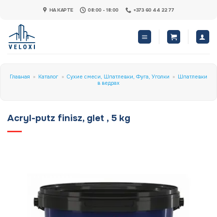
Skip
НА КАРТЕ
08:00 - 18:00
+373 60 44 22 77
to
content
Главная
»
Каталог
»
Сухие смеси, Шпатлевки, Фуга, Уголки
»
Шпатлевки
в ведрах
Acryl-putz finisz, glet , 5 kg