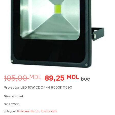
105,00
89,25
MDL
Prețul
MDL
Prețul
buc
inițial
curent
a
este:
Projector LED 10W CDO4-H 6500K 11590
fost:
89,25 MDL.
105,00 MDL.
Stoc epuizat
SKU:
12033
Categorii:
Iluminare Becuri
,
Electricitate