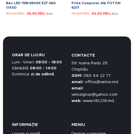
Bec LED 15W 6500K E27 A60
Priza Computer Alb FOTON
11400
6217
Prețul
Prețul
Prețul
Prețul
40,00
MDL
36,00
MDL
buc
70,00
MDL
63,00
MDL
buc
inițial
curent
inițial
curent
a
este:
a
este:
fost:
36,00 MDL.
fost:
63,00 MDL.
40,00 MDL.
70,00 MDL.
ORAR DE LUCRU
CONTACTE
Luni - Vineri:
08:00 - 18:00
Str. Ioana Radu 29,
Sâmbătă:
08:00 - 14:00
Chișinău
Duminica:
zi de odihnă
GSM:
060 44 22 77
email:
office@veloxi.md
email:
veloxigrup@yahoo.com
web:
www.VELOXI.md
INFORMAȚIE
MENIU
Livrare și plată
Despre companie