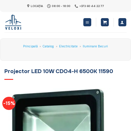
Skip
LOCAȚIA
08:00 - 18:00
+373 60 44 22 77
to
content
Principală
»
Catalog
»
Electricitate
»
Iluminare Becuri
Projector LED 10W CDO4-H 6500K 11590
-15%