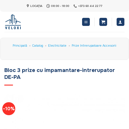
Skip
LOCAȚIA
08:00 - 18:00
+373 60 44 22 77
to
content
Principală
»
Catalog
»
Electricitate
»
Prize Intrerupatoare Accesorii
Bloc 3 prize cu impamantare-intrerupator
DE-PA
-10%