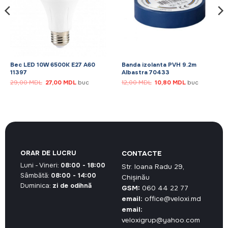
Bec LED 10W 6500K E27 A60
Banda izolanta PVH 9.2m
11397
Albastra 70433
Prețul
Prețul
Prețul
Prețul
29,00
MDL
27,00
MDL
buc
12,00
MDL
10,80
MDL
buc
inițial
curent
inițial
curent
a
este:
a
este:
fost:
27,00 MDL.
fost:
10,80 MDL.
29,00 MDL.
12,00 MDL.
ORAR DE LUCRU
CONTACTE
Luni - Vineri:
08:00 - 18:00
Str. Ioana Radu 29,
Sâmbătă:
08:00 - 14:00
Chișinău
Duminica:
zi de odihnă
GSM:
060 44 22 77
email:
office@veloxi.md
email:
veloxigrup@yahoo.com