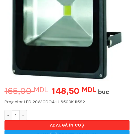
165,00
148,50
MDL
Prețul
MDL
Prețul
buc
inițial
curent
a
este:
Projector LED 20W CDO4-H 6500K 11592
fost:
148,50 MDL
165,00 MDL.
Cantitate Projector LED 20W CDO4-H 6500K 11592
ADAUGĂ ÎN COȘ