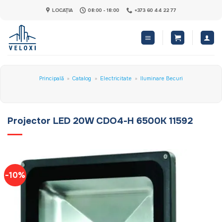
Skip
LOCAȚIA
08:00 - 18:00
+373 60 44 22 77
to
content
Principală
»
Catalog
»
Electricitate
»
Iluminare Becuri
Projector LED 20W CDO4-H 6500K 11592
-10%