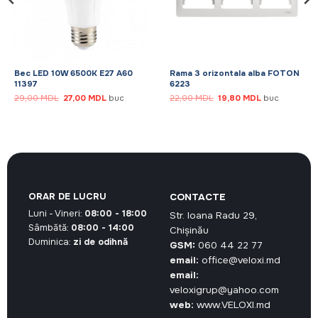
Bec LED 10W 6500K E27 A60
Rama 3 orizontala alba FOTON
11397
6223
Prețul
Prețul
Prețul
Prețul
29,00
MDL
27,00
MDL
buc
22,00
MDL
19,80
MDL
buc
inițial
curent
inițial
curent
a
este:
a
este:
fost:
27,00 MDL.
fost:
19,80 MDL.
29,00 MDL.
22,00 MDL.
ORAR DE LUCRU
CONTACTE
Luni - Vineri:
08:00 - 18:00
Str. Ioana Radu 29,
Sâmbătă:
08:00 - 14:00
Chișinău
Duminica:
zi de odihnă
GSM:
060 44 22 77
email:
office@veloxi.md
email:
veloxigrup@yahoo.com
web:
www.VELOXI.md