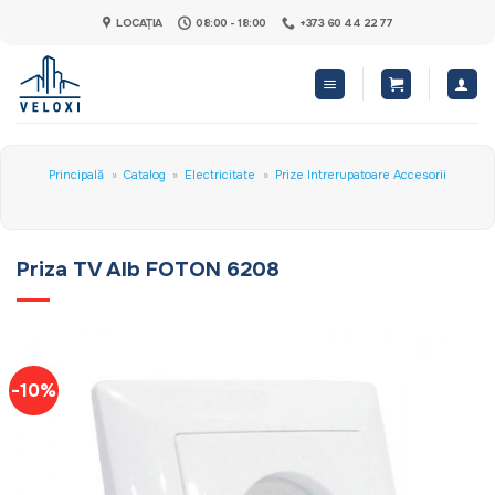
Skip
LOCAȚIA
08:00 - 18:00
+373 60 44 22 77
to
content
Principală
»
Catalog
»
Electricitate
»
Prize Intrerupatoare Accesorii
Priza TV Alb FOTON 6208
-10%