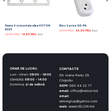
Rama 3 orizontala alba FOTON
Bloc 2 prize DE-PA
6223
Prețul
Prețul
27,00
MDL
24,30
MDL
buc
inițial
curent
Prețul
Prețul
22,00
MDL
19,80
MDL
buc
a
este:
inițial
curent
fost:
24,30 MDL.
a
este:
27,00 MDL.
fost:
19,80 MDL.
22,00 MDL.
ORAR DE LUCRU
CONTACTE
Luni - Vineri:
08:00 - 18:00
Str. Ioana Radu 29,
Sâmbătă:
08:00 - 14:00
Chișinău
Duminica:
zi de odihnă
GSM:
060 44 22 77
email:
office@veloxi.md
email:
veloxigrup@yahoo.com
web:
www.VELOXI.md