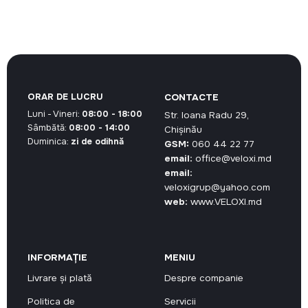
inițial
curent
inițial
curent
DL.
a
este:
a
este:
fost:
48,38 MDL.
fost:
42,64 MDL.
59,00 MDL.
52,00 MDL.
ORAR DE LUCRU
CONTACTE
Luni - Vineri:
08:00 - 18:00
Str. Ioana Radu 29,
Sâmbătă:
08:00 - 14:00
Chișinău
Duminica:
zi de odihnă
GSM:
060 44 22 77
email:
office@veloxi.md
email:
veloxigrup@yahoo.com
web:
www.VELOXI.md
INFORMAȚIE
MENIU
Livrare și plată
Despre companie
Politica de
Servicii