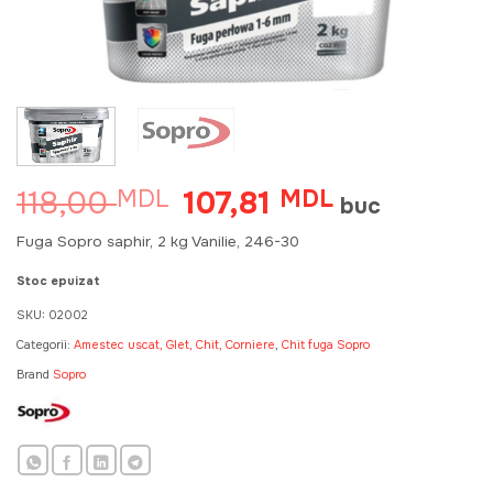
118,00
107,81
MDL
Prețul
MDL
Prețul
buc
inițial
curent
a
este:
Fuga Sopro saphir, 2 kg Vanilie, 246-30
fost:
107,81 MDL.
118,00 MDL.
Stoc epuizat
SKU:
02002
Categorii:
Amestec uscat, Glet, Chit, Corniere
,
Chit fuga Sopro
Brand
Sopro