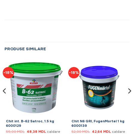
PRODUSE SIMILARE
-18%
-18%
Chit int. B-62 Satroc, 1.5 kg
Chit N6 GRI, FugenMortel 1 kg
6000129
6000139
Prețul
Prețul
Prețul
Prețul
59,00
MDL
48,38
MDL
caldare
52,00
MDL
42,64
MDL
caldare