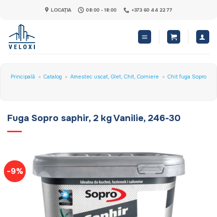
Skip
LOCAȚIA
08:00 - 18:00
+373 60 44 22 77
to
content
Principală
»
Catalog
»
Amestec uscat, Glet, Chit, Corniere
»
Chit fuga Sopro
Fuga Sopro saphir, 2 kg Vanilie, 246-30
-9%