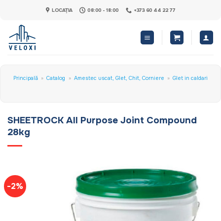
Skip
LOCAȚIA
08:00 - 18:00
+373 60 44 22 77
to
content
Principală
»
Catalog
»
Amestec uscat, Glet, Chit, Corniere
»
Glet in caldari
SHEETROCK All Purpose Joint Compound
28kg
-2%