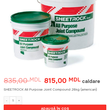
835,00
815,00
MDL
Prețul
MDL
Prețul
caldare
inițial
curent
a
este:
SHEETROCK All Purpose Joint Compound 28kg (american)
fost:
815,00 MDL
835,00 MDL.
Cantitate SHEETROCK All Purpose Joint Compound 28kg
ADAUGĂ ÎN COȘ