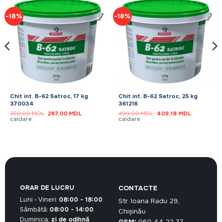
-18%
-18%
Chit int. B-62 Satroc, 17 kg
Chit int. B-62 Satroc, 25 kg
370034
361216
Prețul
Prețul
Prețul
Prețul
350,00
MDL
287,00
MDL
499,00
MDL
409,18
MDL
inițial
curent
inițial
curent
caldare
caldare
a
este:
a
este:
fost:
287,00 MDL.
fost:
409,18 MD
350,00 MDL.
499,00 MDL.
ORAR DE LUCRU
CONTACTE
Luni - Vineri:
08:00 - 18:00
Str. Ioana Radu 29,
Sâmbătă:
08:00 - 14:00
Chișinău
Duminica:
zi de odihnă
GSM:
060 44 22 77