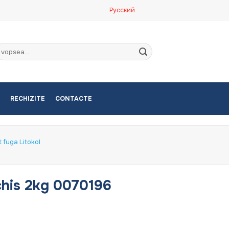
Русский
aută
upă:
RECHIZITE
CONTACTE
t fuga Litokol
his 2kg 0070196