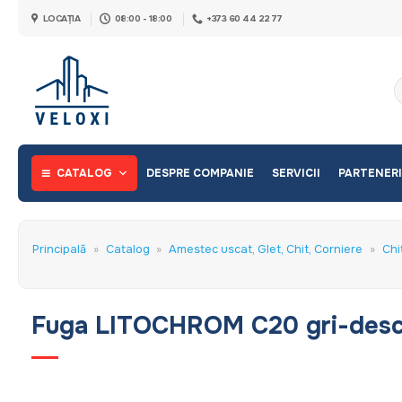
Skip
LOCAȚIA
08:00 - 18:00
+373 60 44 22 77
to
content
C
d
CATALOG
DESPRE COMPANIE
SERVICII
PARTENERI
Principală
»
Catalog
»
Amestec uscat, Glet, Chit, Corniere
»
Chi
Fuga LITOCHROM C20 gri-desc