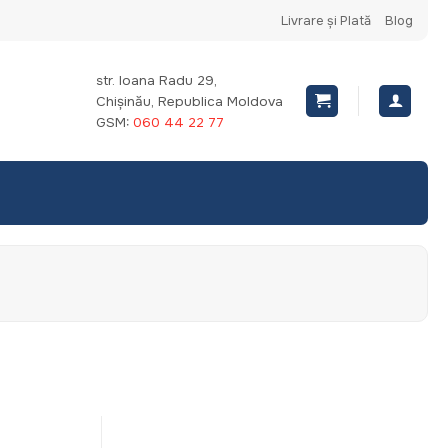
Livrare și Plată
Blog
str. Ioana Radu 29,
Chișinău, Republica Moldova
GSM:
060 44 22 77