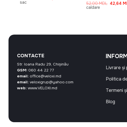
inițial
curent
sac
Prețul
Prețul
52,00
MDL
42,64
M
a
este:
curent
inițial
caldare
fost:
163,80 MDL.
este:
a
182,00 MDL.
42,64 MDL.
fost:
52,00 M
CONTACTE
INFORM
Str. Ioana Radu 29, Chișinău
Livrare și
GSM:
060 44 22 77
email:
office@veloxi.md
Politica d
email:
veloxigrup@yahoo.com
web:
www.VELOXI.md
Termeni și
Blog