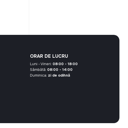
l
nt
00 MDL.
ORAR DE LUCRU
Luni - Vineri:
08:00 - 18:00
Sâmbătă:
08:00 - 14:00
Duminica:
zi de odihnă