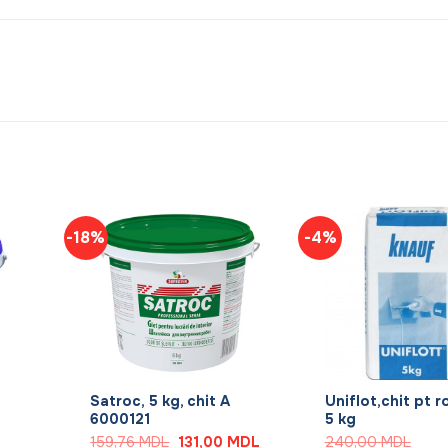
-18%
-4%
+
+
Satroc, 5 kg, chit A
Uniflot,chit pt ro
6000121
5 kg
Prețul
Prețul
159,76
MDL
131,00
MDL
240,00
MDL