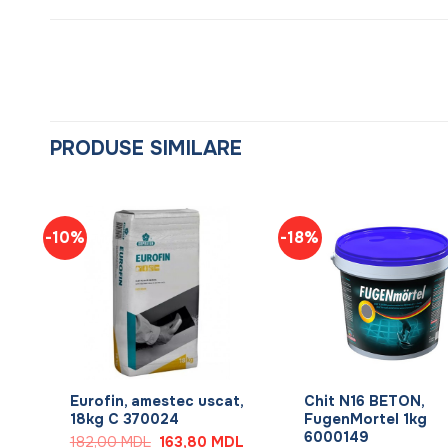
PRODUSE SIMILARE
-10%
-18%
+
+
Eurofin, amestec uscat,
Chit N16 BETON,
18kg C 370024
FugenMortel 1kg
6000149
Prețul
Prețul
182,00
MDL
163,80
MDL