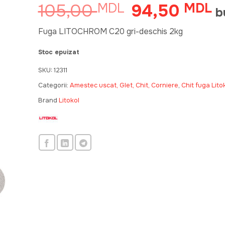
105,00
94,50
MDL
Prețul
MDL
Pr
b
inițial
cu
a
es
Fuga LITOCHROM C20 gri-deschis 2kg
fost:
9
Stoc epuizat
105,00 MDL.
SKU:
12311
Categorii:
Amestec uscat, Glet, Chit, Corniere
,
Chit fuga Lito
Brand
Litokol