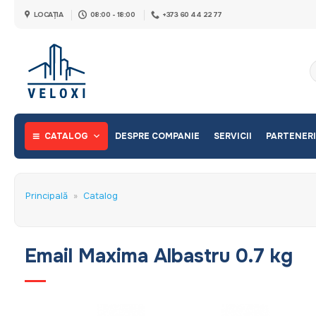
Skip
LOCAȚIA
08:00 - 18:00
+373 60 44 22 77
to
content
C
d
CATALOG
DESPRE COMPANIE
SERVICII
PARTENERI
Principală
»
Catalog
Email Maxima Albastru 0.7 kg