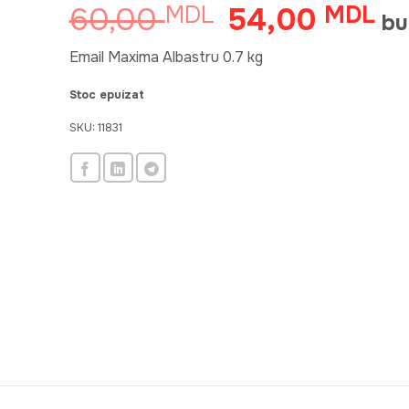
60,00
54,00
MDL
Prețul
MDL
Pre
bu
inițial
cur
a
est
Email Maxima Albastru 0.7 kg
fost:
54
Stoc epuizat
60,00 MDL.
SKU:
11831