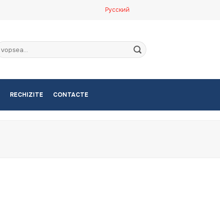
Русский
aută
upă:
RECHIZITE
CONTACTE