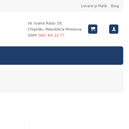
Livrare și Plată
Blog
str. Ioana Radu 29,
Chișinău, Republica Moldova
GSM:
060 44 22 77