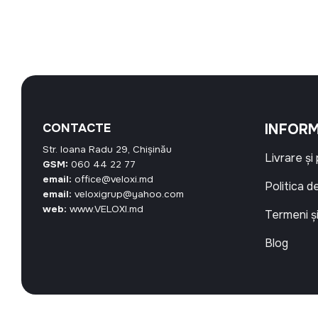
CONTACTE
INFORM
Str. Ioana Radu 29, Chișinău
Livrare și
GSM:
060 44 22 77
email:
office@veloxi.md
Politica d
email:
veloxigrup@yahoo.com
web:
www.VELOXI.md
Termeni și
Blog