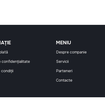
AȚIE
MENIU
 plată
Despre companie
e confidențialitate
Servicii
 condiții
Parteneri
Contacte