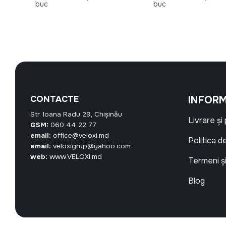
urent
inițial
curent
inițial
buc
buc
ste:
a
este:
a
0,80 MDL.
fost:
63,00 MDL.
fost:
70,00 MDL.
34,00 M
CONTACTE
INFORM
Str. Ioana Radu 29, Chișinău
Livrare și
GSM:
060 44 22 77
email:
office@veloxi.md
Politica d
email:
veloxigrup@yahoo.com
web:
www.VELOXI.md
Termeni și
Blog