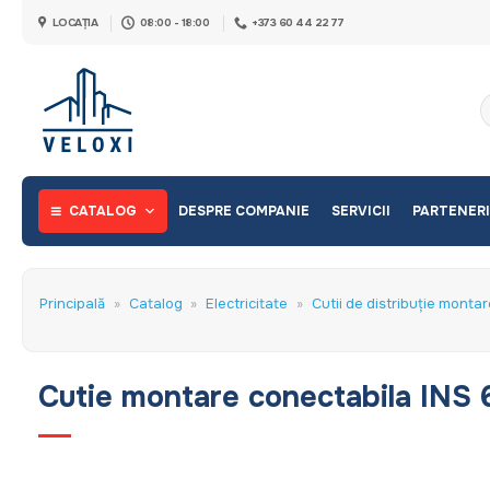
Skip
LOCAȚIA
08:00 - 18:00
+373 60 44 22 77
to
content
C
d
CATALOG
DESPRE COMPANIE
SERVICII
PARTENERI
Principală
»
Catalog
»
Electricitate
»
Cutii de distribuţie montar
Cutie montare conectabila INS