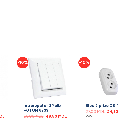
-10%
-10%
+
+
K
Intrerupator 3P alb
Bloc 2 prize DE-
FOTON 6233
Prețul
27,00
MDL
24,3
inițial
buc
Prețul
Prețul
Prețul
DL
55,00
MDL
49,50
MDL