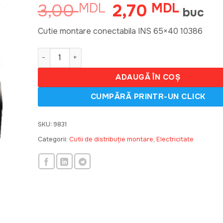
3,00
2,70
MDL
Prețul
MDL
Prețul
buc
inițial
curent
a
este:
Cutie montare conectabila INS 65×40 10386
fost:
2,70 M
Cantitate Cutie montare conectabila INS 65x40 1
3,00 MDL.
ADAUGĂ ÎN COȘ
SKU:
9831
Categorii:
Cutii de distribuţie montare
,
Electricitate