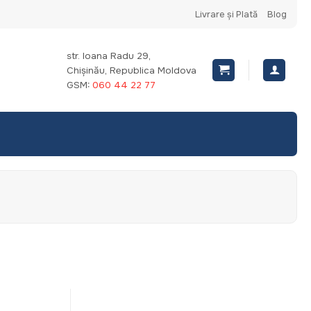
Livrare și Plată
Blog
str. Ioana Radu 29,
Chișinău, Republica Moldova
GSM:
060 44 22 77