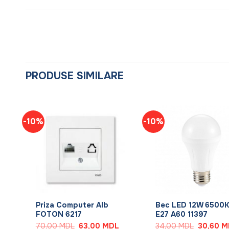
PRODUSE SIMILARE
-10%
-10%
+
+
Priza Computer Alb
Bec LED 12W 6500
FOTON 6217
E27 A60 11397
rețul
Prețul
Prețul
Prețul
70,00
MDL
63,00
MDL
34,00
MDL
30,60
M