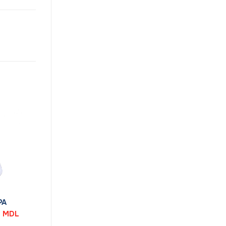
PA
Prețul
0
MDL
curent