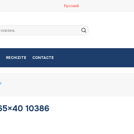
Русский
aută
upă:
RECHIZITE
CONTACTE
e
 65×40 10386