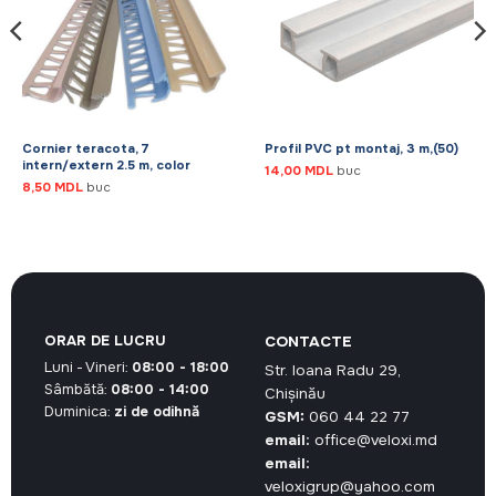
Cornier teracota, 7
Profil PVC pt montaj, 3 m,(50)
intern/extern 2.5 m, color
14,00
MDL
buc
8,50
MDL
buc
ORAR DE LUCRU
CONTACTE
Luni - Vineri:
08:00 - 18:00
Str. Ioana Radu 29,
Sâmbătă:
08:00 - 14:00
Chișinău
Duminica:
zi de odihnă
GSM:
060 44 22 77
email:
office@veloxi.md
email:
veloxigrup@yahoo.com