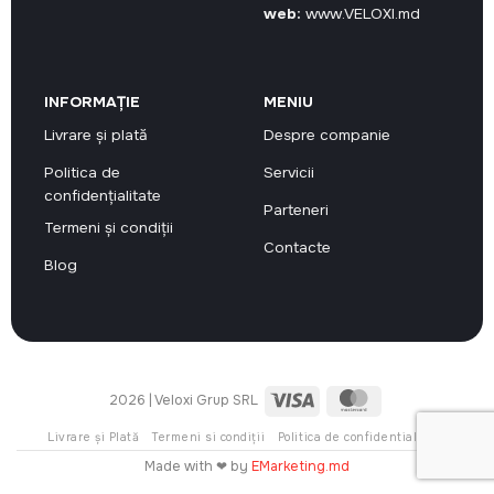
web:
www.VELOXI.md
INFORMAȚIE
MENIU
Livrare și plată
Despre companie
Politica de
Servicii
confidențialitate
Parteneri
Termeni și condiții
Contacte
Blog
Visa
MasterCard
2026 | Veloxi Grup SRL
Livrare și Plată
Termeni si condiții
Politica de confidentialitate
Made with ❤ by
EMarketing.md