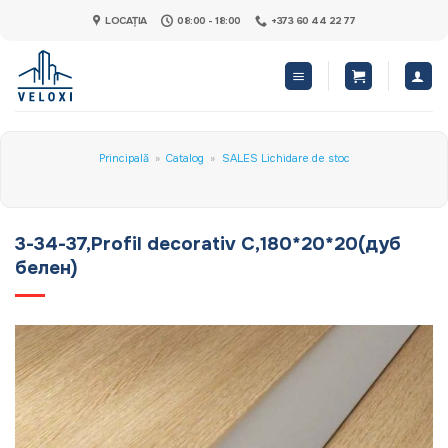
Skip
LOCAȚIA
08:00 - 18:00
+373 60 44 22 77
to
content
Principală
»
Catalog
»
SALES Lichidare de stoc
3-34-37,Profil decorativ C,180*20*20(дуб
белен)