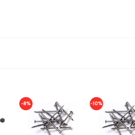
-8%
-10%