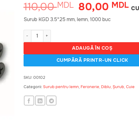
110,00
80,00
MDL
Prețul
MDL
Pr
cu
inițial
cu
a
est
Surub KGD 3.5*25 mm, lemn, 1000 buc
fost:
80
Cantitate Surub 3.5*25 mm, lemn, 1000 buc 42194
110,00 MDL.
ADAUGĂ ÎN COȘ
SKU:
00102
Categorii:
Surub pentru lemn
,
Feronerie, Diblu, Șurub, Cuie