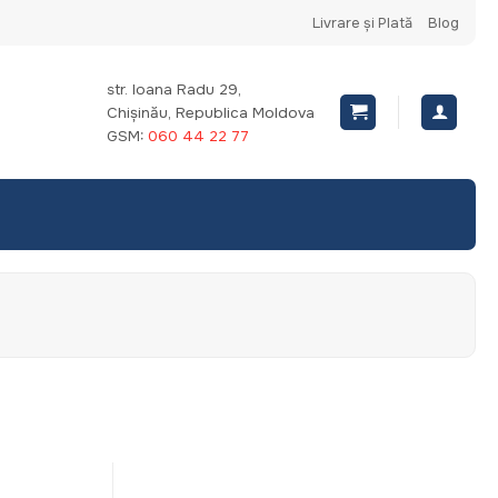
Livrare și Plată
Blog
str. Ioana Radu 29,
Chișinău, Republica Moldova
GSM:
060 44 22 77