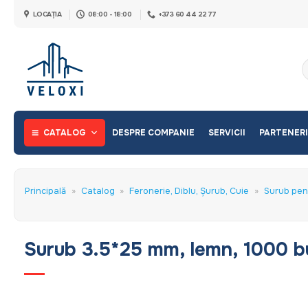
Skip
LOCAȚIA
08:00 - 18:00
+373 60 44 22 77
to
content
C
d
CATALOG
DESPRE COMPANIE
SERVICII
PARTENERI
Principală
»
Catalog
»
Feronerie, Diblu, Șurub, Cuie
»
Surub pen
Surub 3.5*25 mm, lemn, 1000 