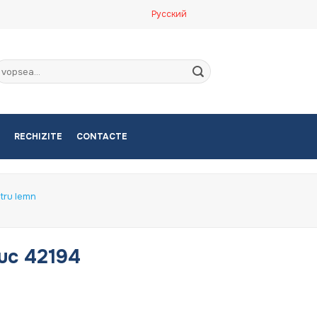
Русский
aută
upă:
RECHIZITE
CONTACTE
tru lemn
buc 42194