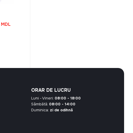
Prețul
0
MDL
curent
este:
29,70 MDL.
 MDL.
ORAR DE LUCRU
Luni - Vineri:
08:00 - 18:00
Sâmbătă:
08:00 - 14:00
Duminica:
zi de odihnă