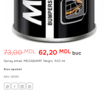
73,00
62,20
MDL
Prețul
MDL
Prețul
buc
inițial
curent
a
este:
Spray email, MEGABAMP, Negru 500 ml
fost:
62,20 MDL.
73,00 MDL.
Stoc epuizat
SKU:
05051