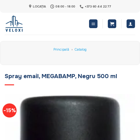
Skip
LOCAȚIA
08:00 - 18:00
+373 60 44 22 77
to
content
Principală
»
Catalog
Spray email, MEGABAMP, Negru 500 ml
-15%