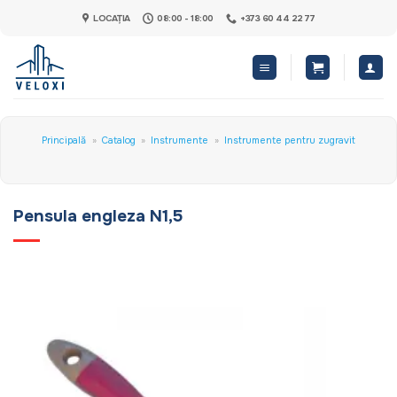
Skip
LOCAȚIA
08:00 - 18:00
+373 60 44 22 77
to
content
Principală
»
Catalog
»
Instrumente
»
Instrumente pentru zugravit
Pensula engleza N1,5