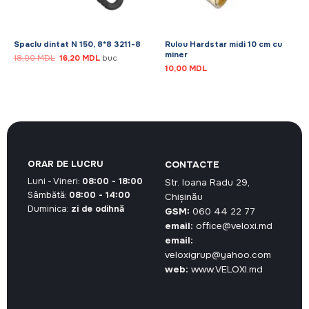
Spaclu dintat N 150, 8*8 3211-8
Rulou Hardstar midi 10 cm cu
miner
Prețul
Prețul
18,00
MDL
16,20
MDL
buc
inițial
curent
10,00
MDL
a
este:
fost:
16,20 MDL.
18,00 MDL.
ORAR DE LUCRU
CONTACTE
Luni - Vineri:
08:00 - 18:00
Str. Ioana Radu 29,
Sâmbătă:
08:00 - 14:00
Chișinău
Duminica:
zi de odihnă
GSM:
060 44 22 77
email:
office@veloxi.md
email:
veloxigrup@yahoo.com
web:
www.VELOXI.md