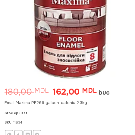
180,00
162,00
MDL
Prețul
MDL
Prețul
buc
inițial
curent
a
este:
Email Maxima PF266 galben-cafeniu 2.3kg
fost:
162,00 MDL
180,00 MDL.
Stoc epuizat
SKU:
11834