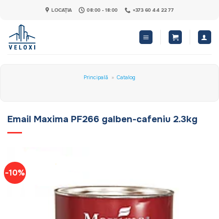
Skip
LOCAȚIA
08:00 - 18:00
+373 60 44 22 77
to
content
Principală
»
Catalog
Email Maxima PF266 galben-cafeniu 2.3kg
-10%