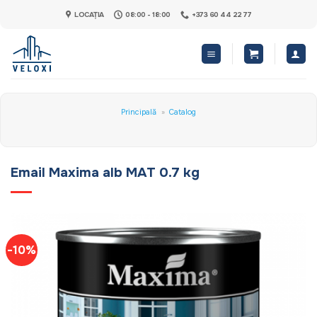
Skip
LOCAȚIA
08:00 - 18:00
+373 60 44 22 77
to
content
Principală
»
Catalog
Email Maxima alb MAT 0.7 kg
-10%