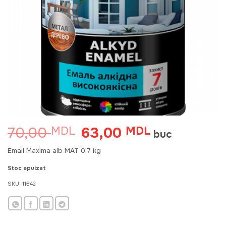
70,00
63,00
MDL
Prețul
MDL
Prețul
buc
inițial
curent
a
este:
Email Maxima alb MAT 0.7 kg
fost:
63,00 MDL.
70,00 MDL.
Stoc epuizat
SKU:
11642