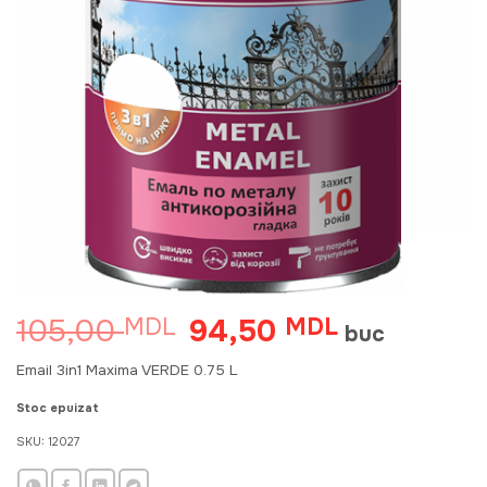
105,00
94,50
MDL
Prețul
MDL
Prețul
buc
inițial
curent
a
este:
Email 3in1 Maxima VERDE 0.75 L
fost:
94,50 MDL.
105,00 MDL.
Stoc epuizat
SKU:
12027