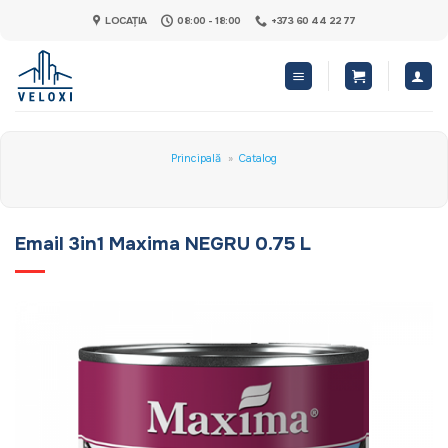
Skip
LOCAȚIA
08:00 - 18:00
+373 60 44 22 77
to
content
Principală
»
Catalog
Email 3in1 Maxima NEGRU 0.75 L