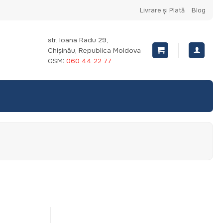
Livrare și Plată
Blog
str. Ioana Radu 29,
Chișinău, Republica Moldova
GSM:
060 44 22 77