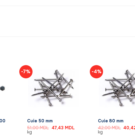
-7%
-4%
+
+
100
Cuie 50 mm
Cuie 80 mm
Prețul
Prețul
Prețul
51,00
MDL
47,43
MDL
42,00
MDL
40,4
inițial
curent
inițial
kg
kg