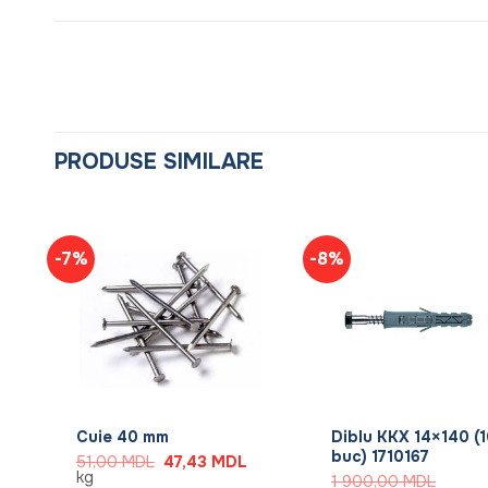
PRODUSE SIMILARE
-7%
-8%
+
+
Cuie 40 mm
Diblu KKX 14×140 (
buc) 1710167
Prețul
Prețul
Prețul
51,00
MDL
47,43
MDL
curent
inițial
curent
kg
1 900,00
MDL