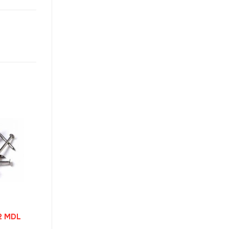
Prețul
2
MDL
curent