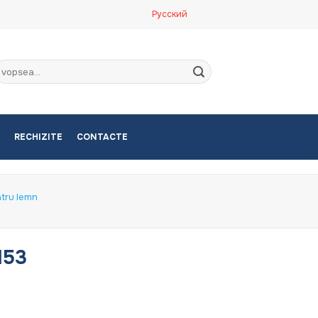
Русский
aută
upă:
RECHIZITE
CONTACTE
ntru lemn
153