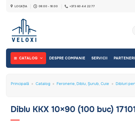
Skip
LOCAȚIA
08:00 - 18:00
+373 60 44 22 77
to
content
C
d
CATALOG
DESPRE COMPANIE
SERVICII
PARTENERI
Principală
»
Catalog
»
Feronerie, Diblu, Șurub, Cuie
»
Dibluri pe
Diblu KKX 10×90 (100 buc) 1710