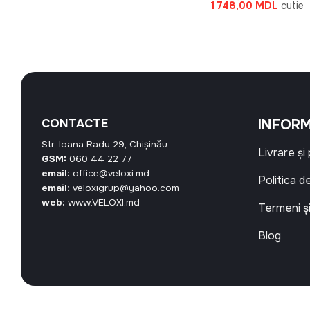
este:
a
este:
Prețul
Prețul
1 748,00
MDL
cutie
29,70 MDL.
fost:
47,43 MDL.
inițial
curent
51,00 MDL.
a
este:
fost:
1
1
748,0
900,00 MDL.
CONTACTE
INFORM
Str. Ioana Radu 29, Chișinău
Livrare și
GSM:
060 44 22 77
email:
office@veloxi.md
Politica d
email:
veloxigrup@yahoo.com
web:
www.VELOXI.md
Termeni și
Blog