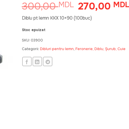
300,00
270,00
MDL
Prețul
MD
inițial
a
Diblu pt lemn KKX 10×90 (100buc)
fost:
Stoc epuizat
300,00 MDL.
SKU:
03900
Categorii:
Dibluri pentru lemn
,
Feronerie, Diblu, Șurub, Cuie