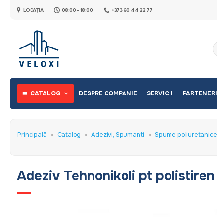
Skip
LOCAȚIA
08:00 - 18:00
+373 60 44 22 77
to
content
C
d
CATALOG
DESPRE COMPANIE
SERVICII
PARTENERI
Principală
»
Catalog
»
Adezivi, Spumanti
»
Spume poliuretanice 
Adeziv Tehnonikoli pt polistiren