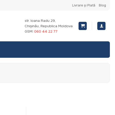
Livrare și Plată
Blog
str. Ioana Radu 29,
Chișinău, Republica Moldova
GSM:
060 44 22 77