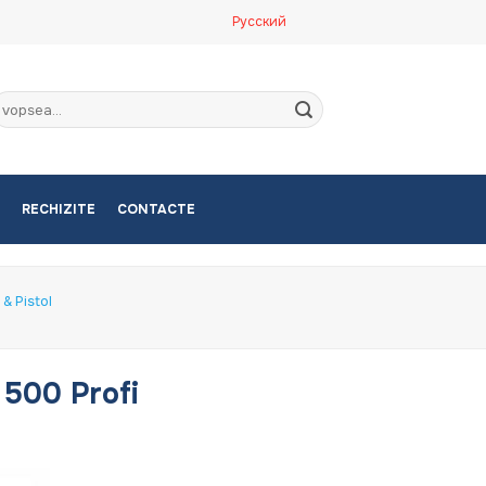
Русский
aută
upă:
RECHIZITE
CONTACTE
& Pistol
 500 Profi