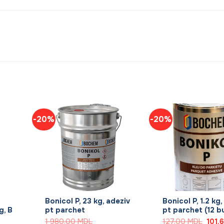
-20%
-20%
+
+
Bonicol P, 23 kg, adeziv
Bonicol P, 1.2 kg,
g, B
pt parchet
pt parchet (12 b
Prețu
1 980,00
MDL
127,00
MDL
101,