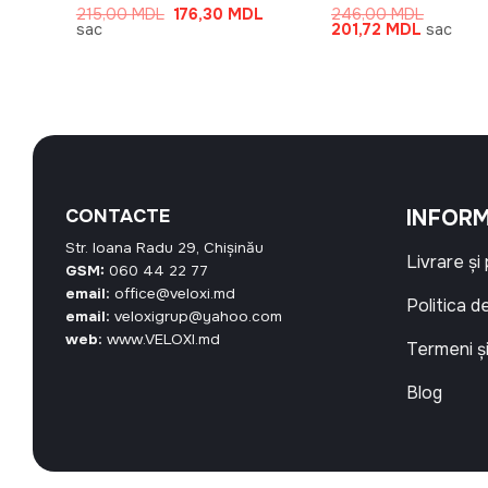
Prețul
Prețul
215,00
MDL
176,30
MDL
246,00
MDL
inițial
curent
Prețul
Prețul
sac
201,72
MDL
sac
a
este:
inițial
curent
.
fost:
176,30 MDL.
a
este:
215,00 MDL.
fost:
201,72 M
246,00 MDL.
CONTACTE
INFORM
Str. Ioana Radu 29, Chișinău
Livrare și
GSM:
060 44 22 77
email:
office@veloxi.md
Politica d
email:
veloxigrup@yahoo.com
web:
www.VELOXI.md
Termeni și
Blog