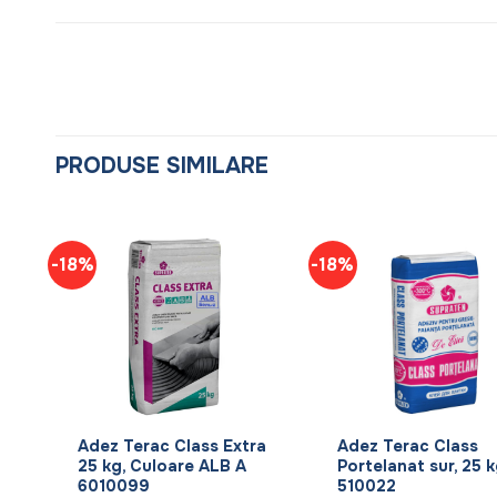
PRODUSE SIMILARE
-18%
-18%
+
+
a
Adez Terac Class Extra
Adez Terac Class
5
25 kg, Culoare ALB A
Portelanat sur, 25 k
6010099
510022