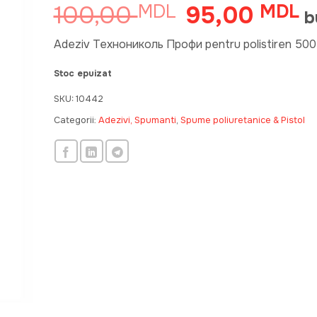
100,00
95,00
MDL
Prețul
MDL
Pr
b
inițial
cu
a
es
Adeziv Технониколь Профи pentru polistiren 500
fost:
9
Stoc epuizat
100,00 MDL.
SKU:
10442
Categorii:
Adezivi, Spumanti
,
Spume poliuretanice & Pistol