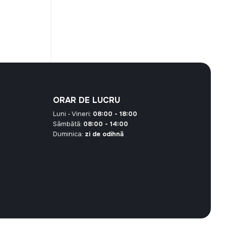
curent
este:
101,60 MDL.
00 MDL.
ORAR DE LUCRU
Luni - Vineri:
08:00 - 18:00
Sâmbătă:
08:00 - 14:00
Duminica:
zi de odihnă