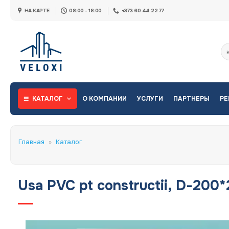
Skip
НА КАРТЕ
08:00 - 18:00
+373 60 44 22 77
to
content
Ис
КАТАЛОГ
О КОМПАНИИ
УСЛУГИ
ПАРТНЕРЫ
РЕ
Главная
»
Каталог
Usa PVC pt constructii, D-200