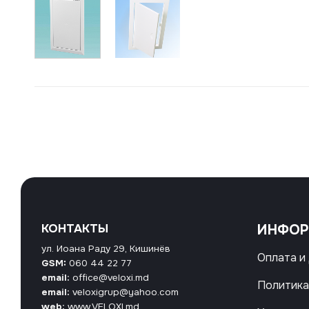
КОНТАКТЫ
ИНФО
ул. Иоана Раду 29, Кишинёв
Оплата и
GSM:
060 44 22 77
email:
office@veloxi.md
Политика
email:
veloxigrup@yahoo.com
web:
www.VELOXI.md