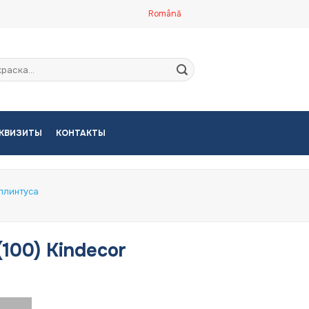
Română
кать:
КВИЗИТЫ
КОНТАКТЫ
плинтуса
 (100) Kindecor