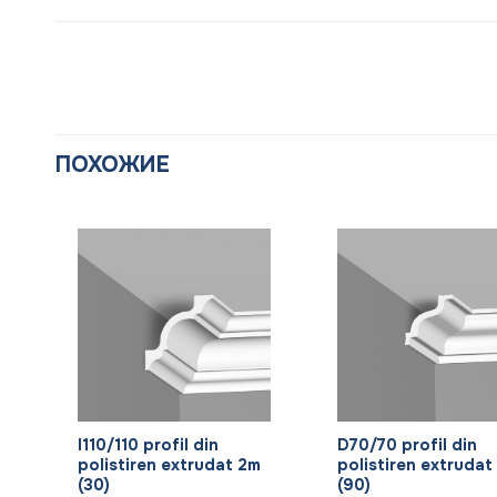
ПОХОЖИЕ
+
+
I110/110 profil din
D70/70 profil din
m
polistiren extrudat 2m
polistiren extrudat
(30)
(90)