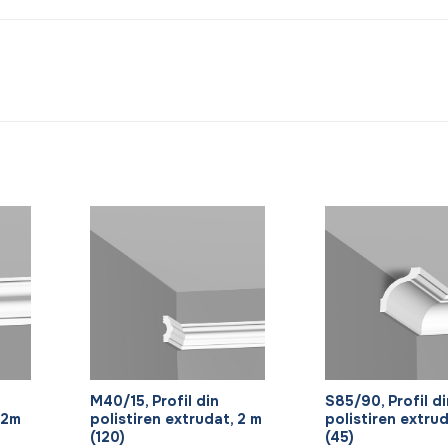
+
+
M40/15, Profil din
S85/90, Profil di
 2m
polistiren extrudat, 2 m
polistiren extrud
(120)
(45)