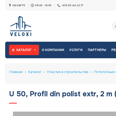
Skip
НА КАРТЕ
08:00 - 18:00
+373 60 44 22 77
to
content
Ис
КАТАЛОГ
О КОМПАНИИ
УСЛУГИ
ПАРТНЕРЫ
РЕ
Главная
»
Каталог
»
Пластик в строительстве
»
Потолочные 
U 50, Profil din polist extr, 2 m