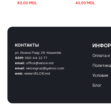
82,00
MDL
43,00
MDL
КОНТАКТЫ
ИНФО
ул. Иоана Раду 29, Кишинёв
Оплата и
GSM:
060 44 22 77
email:
office@veloxi.md
Политика
email:
veloxigrup@yahoo.com
web:
www.VELOXI.md
Условия
Блог