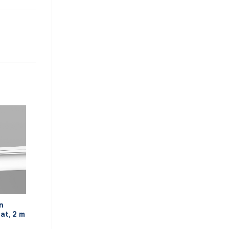
n
at, 2 m