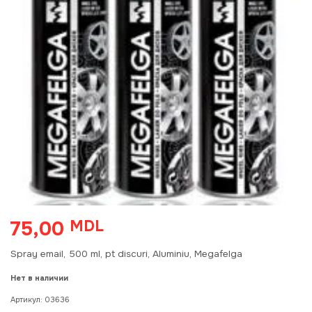
75,00
MDL
Spray email, 500 ml, pt discuri, Aluminiu, Megafelga
Нет в наличии
Артикул:
03636