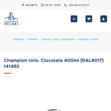
Skip
НА КАРТЕ
08:00 - 18:00
+373 60 44 22 77
to
content
Главная
»
Каталог
»
Краски, Лаки, Грунтовки
»
Краски-Спреи
Champion Univ. Ciocolata 400ml (RAL8017)
141453