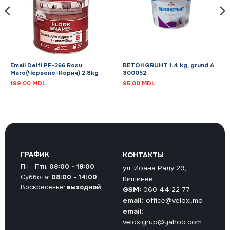
Email Delfi PF-266 Rosu
BETOHGRUHT 1.4 kg, grund A
Maro(Червоно-Корич) 2.8kg
300052
199,00
MDL
95,00
MDL
ГРАФИК
КОНТАКТЫ
Пн - Птн:
08:00 - 18:00
ул. Иоана Раду 29,
Суббота:
08:00 - 14:00
Кишинёв
Воскресенье:
выходной
GSM:
060 44 22 77
email:
office@veloxi.md
email:
veloxigrup@yahoo.com