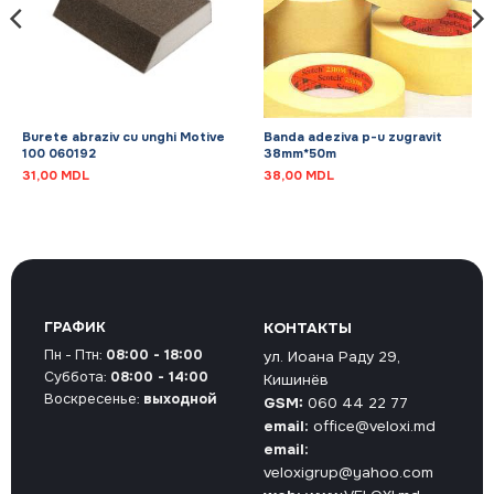
Burete abraziv cu unghi Motive
Banda adeziva p-u zugravit
100 060192
38mm*50m
31,00
MDL
38,00
MDL
ГРАФИК
КОНТАКТЫ
Пн - Птн:
08:00 - 18:00
ул. Иоана Раду 29,
Суббота:
08:00 - 14:00
Кишинёв
Воскресенье:
выходной
GSM:
060 44 22 77
email:
office@veloxi.md
email:
veloxigrup@yahoo.com