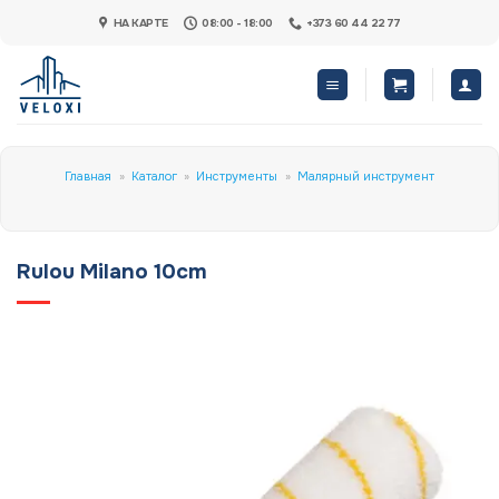
Skip
НА КАРТЕ
08:00 - 18:00
+373 60 44 22 77
to
content
Главная
»
Каталог
»
Инструменты
»
Малярный инструмент
Rulou Milano 10cm