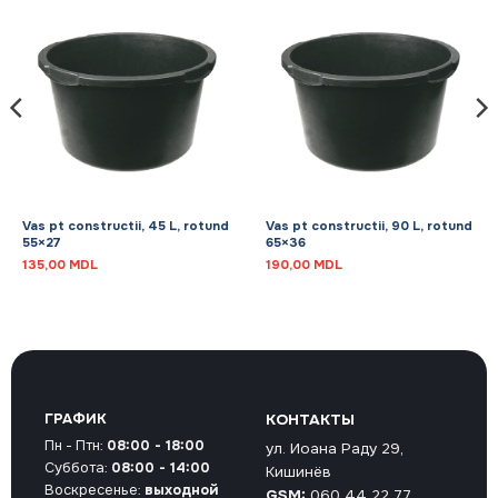
Vas pt constructii, 45 L, rotund
Vas pt constructii, 90 L, rotund
55×27
65×36
135,00
MDL
190,00
MDL
ГРАФИК
КОНТАКТЫ
Пн - Птн:
08:00 - 18:00
ул. Иоана Раду 29,
Суббота:
08:00 - 14:00
Кишинёв
Воскресенье:
выходной
GSM:
060 44 22 77