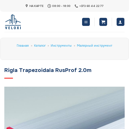
Skip
НА КАРТЕ
08:00 - 18:00
+373 60 44 22 77
to
content
Главная
»
Каталог
»
Инструменты
»
Малярный инструмент
Rigla Trapezoidala RusProf 2.0m