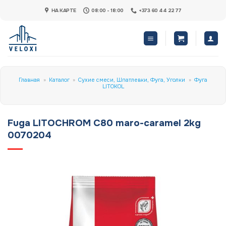
Skip
НА КАРТЕ
08:00 - 18:00
+373 60 44 22 77
to
content
Главная
»
Каталог
»
Сухие смеси, Шпатлевки, Фуга, Уголки
»
Фуга
LITOKOL
Fuga LITOCHROM C80 maro-caramel 2kg
0070204