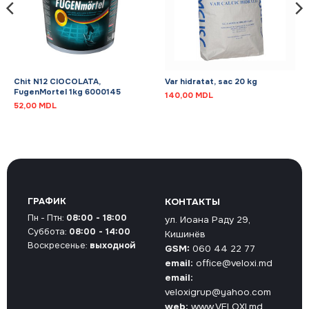
Chit N12 CIOCOLATA,
Var hidratat, sac 20 kg
FugenMortel 1kg 6000145
140,00
MDL
52,00
MDL
ГРАФИК
КОНТАКТЫ
Пн - Птн:
08:00 - 18:00
ул. Иоана Раду 29,
Суббота:
08:00 - 14:00
Кишинёв
Воскресенье:
выходной
GSM:
060 44 22 77
email:
office@veloxi.md
email:
veloxigrup@yahoo.com
web:
www.VELOXI.md