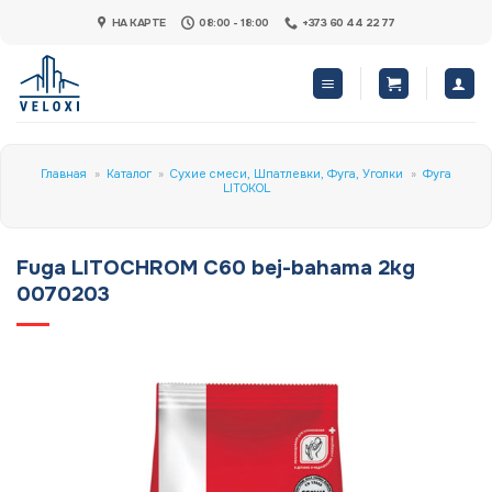
Skip
НА КАРТЕ
08:00 - 18:00
+373 60 44 22 77
to
content
Главная
»
Каталог
»
Сухие смеси, Шпатлевки, Фуга, Уголки
»
Фуга
LITOKOL
Fuga LITOCHROM C60 bej-bahama 2kg
0070203