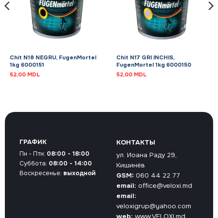
Chit N18 NEGRU, FugenMortel
Chit N17 GRI INCHIS,
1kg 6000151
FugenMortel 1kg 6000150
52,00
MDL
52,00
MDL
ГРАФИК
КОНТАКТЫ
Пн - Птн:
08:00 - 18:00
ул. Иоана Раду 29,
Суббота:
08:00 - 14:00
Кишинёв
Воскресенье:
выходной
GSM:
060 44 22 77
email:
office@veloxi.md
email:
veloxigrup@yahoo.com
web:
www.VELOXI.md