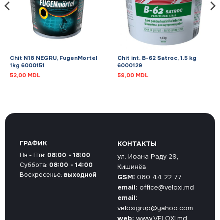
Chit N18 NEGRU, FugenMortel
Chit int. B-62 Satroc, 1.5 kg
1kg 6000151
6000129
52,00
MDL
59,00
MDL
ГРАФИК
КОНТАКТЫ
Пн - Птн:
08:00 - 18:00
ул. Иоана Раду 29,
Суббота:
08:00 - 14:00
Кишинёв
Воскресенье:
выходной
GSM:
060 44 22 77
email:
office@veloxi.md
email:
veloxigrup@yahoo.com
web:
www.VELOXI.md