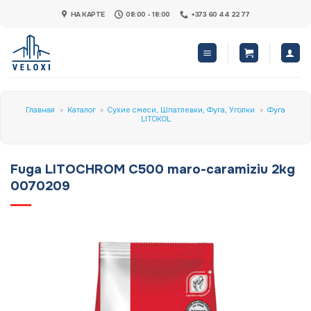
Skip
НА КАРТЕ
08:00 - 18:00
+373 60 44 22 77
to
content
Главная
»
Каталог
»
Сухие смеси, Шпатлевки, Фуга, Уголки
»
Фуга
LITOKOL
Fuga LITOCHROM C500 maro-caramiziu 2kg
0070209