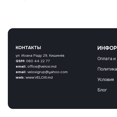
КОНТАКТЫ
ИНФО
ул. Иоана Раду 29, Кишинёв
Оплата и
GSM:
060 44 22 77
email:
office@veloxi.md
Политика
email:
veloxigrup@yahoo.com
web:
www.VELOXI.md
Условия
Блог