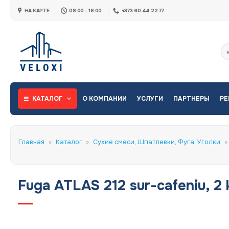
Skip
НА КАРТЕ
08:00 - 18:00
+373 60 44 22 77
to
content
Ис
КАТАЛОГ
О КОМПАНИИ
УСЛУГИ
ПАРТНЕРЫ
РЕ
Главная
»
Каталог
»
Сухие смеси, Шпатлевки, Фуга, Уголки
»
Fuga ATLAS 212 sur-cafeniu, 2 