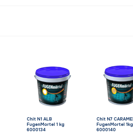
+
+
Chit N1 ALB
Chit N7 CARAME
FugenMortel 1 kg
FugenMortel 1kg
6000134
6000140